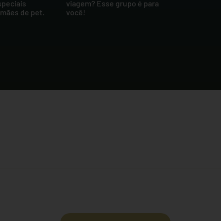
speciais
viagem? Esse grupo é para
 mães de pet.
você!
cidade e termos de uso.