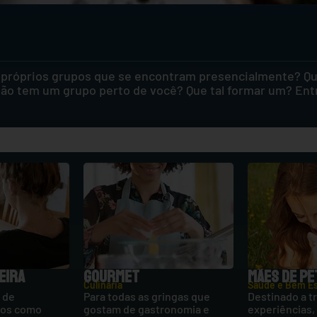
 próprios grupos que se encontram presencialmente? Que
 não tem um grupo perto de você? Que tal formar um? Ent
EIRA
GOURMET
MÃES DE PE
Culinária
Saúde e Bem Es
 de
Para todas as gringas que
Destinado a t
tos como
gostam de gastronomia e
experiências, 