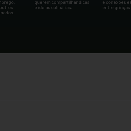
mprego,
querem compartilhar dicas
e conexões e
 outros
e ideias culinárias.
entre gringas
onados.
ões através dos
eber e-mails e comunicados e está de acordo com nossa política de priva