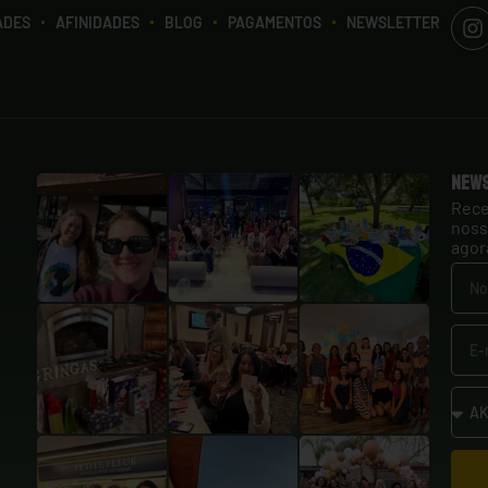
ADES
AFINIDADES
BLOG
PAGAMENTOS
NEWSLETTER
New
Rece
noss
agor