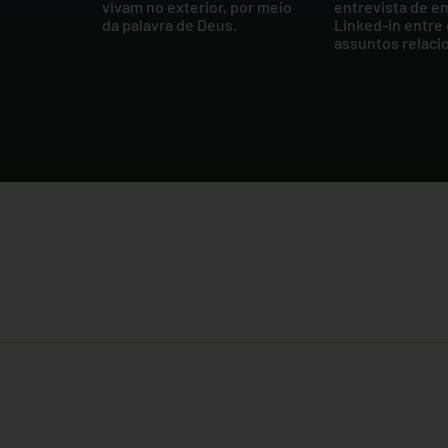
vivam no exterior, por meio
entrevista de e
da palavra de Deus.
Linked-in entre
assuntos relaci
Receba comunicados e informaç
nossos e-mails e newsletters
Ao preencher o formulário abaixo, você concorda em rec