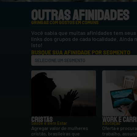
OUTRAS AFINIDADES
GRINGAS COM GOSTOS EM COMUNS
Você sabia que muitas afinidades tem seus
links dos grupos de cada localidade. Ainda
isto!
BUSQUE SUA AFINIDADE POR SEGMENTO
CRISTÃS
WORK E CARR
Saúde e Bem Estar
Educação
Agregar valor de mulheres
Oferta e procura
cristãs, brasileiras que
trabalho, assun