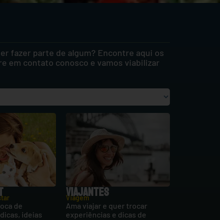
r fazer parte de algum? Encontre aqui os
re em contato conosco e vamos viabilizar
T
VIAJANTES
tar
Viagem
roca de
Ama viajar e quer trocar
dicas, ideias
experiências e dicas de