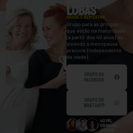
AFINIDADE
LOBAS
SAÚDE E BEM ESTAR
Grupo para as gringas
que estão na maturidade
(a partir dos 40 anos) ou
vivendo a menopausa
precoce (independente
da idade).
GRUPO DO
FACEBOOK
GRUPO DO
WHATSAPP
40 MIL
GRINGAS
ATIVAS