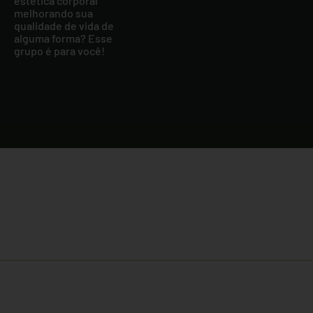
estética corporal
melhorando sua
qualidade de vida de
alguma forma? Esse
grupo é para você!
Receba comunicados e informações
através dos nossos e-mails e