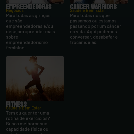
EMPREENDEDORAS
CANCER WARRIORS
Negócios
Saúde e Bem Estar
Para todas as gringas
Para todas nós que
que são
passamos ou estamos
empreendedoras e/ou
passando por um câncer
desejam aprender mais
na vida. Aqui podemos
sobre
conversar, desabafar e
empreendedorismo
trocar ideias.
feminino.
FITNESS
Saúde e Bem Estar
Tem ou quer ter uma
rotina de exercícios?
Busca melhorar sua
capacidade física ou