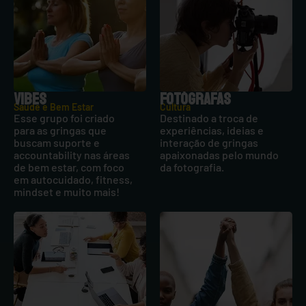
VIBES
FOTÓGRAFAS
Saúde e Bem Estar
Cultura
Esse grupo foi criado
Destinado a troca de
para as gringas que
experiências, ideias e
buscam suporte e
interação de gringas
accountability nas áreas
apaixonadas pelo mundo
de bem estar, com foco
da fotografia.
em autocuidado, fitness,
mindset e muito mais!