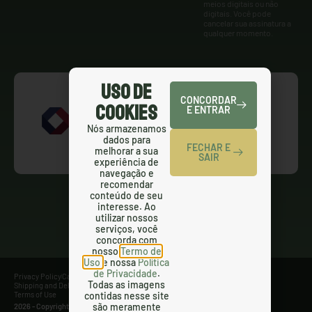
meios digitais ou não
digitais. Você pode
cancelar sua assinatura a
qualquer momento.
Uso de
CONCORDAR
Cookies
E ENTRAR
Nós armazenamos
dados para
FECHAR E
melhorar a sua
SAIR
experiência de
navegação e
recomendar
conteúdo de seu
interesse. Ao
utilizar nossos
serviços, você
concorda com
nosso
Termo de
Uso
e nossa
Política
de Privacidade
.
Privacy Policy
Cancellation Policy
Refund Policy
Todas as imagens
Shipping and Delivery Policy
SMS Terms and Conditions
Terms of Use
contidas nesse site
são meramente
2026 - Copyright Gringas - All Right Reserved.