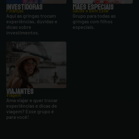
INVESTIDORAS
MÃES ESPECIAIS
Finanças
Saúde e Bem Estar
Aqui as gringas trocam
Grupo para todas as
experiências, dúvidas e
gringas com filhos
dicas sobre
especiais.
investimentos.
VIAJANTES
Viagem
Ama viajar e quer trocar
experiências e dicas de
viagem? Esse grupo é
para você!