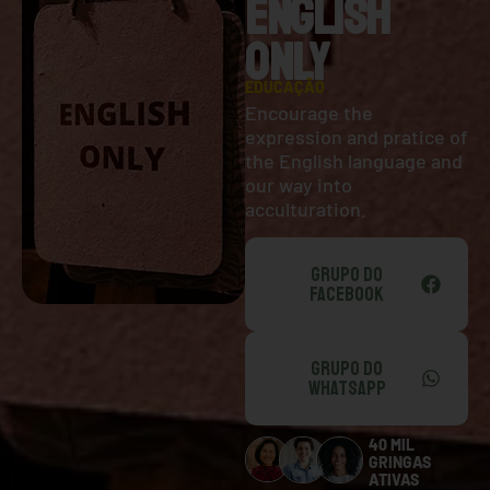
ENGLISH
ONLY
EDUCAÇÃO
Encourage the
expression and pratice of
the English language and
our way into
acculturation.
GRUPO DO
FACEBOOK
GRUPO DO
WHATSAPP
40 MIL
GRINGAS
ATIVAS