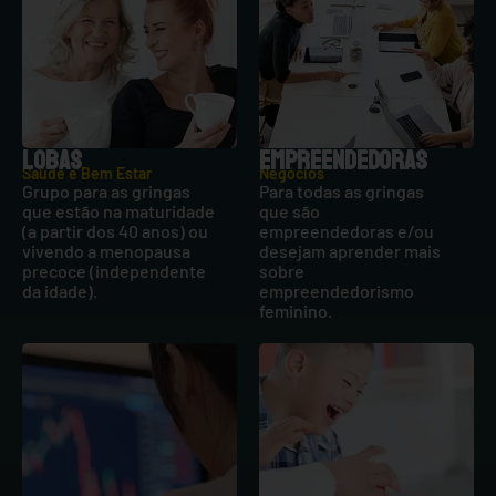
LOBAS
EMPREENDEDORAS
Saúde e Bem Estar
Negócios
Grupo para as gringas
Para todas as gringas
que estão na maturidade
que são
(a partir dos 40 anos) ou
empreendedoras e/ou
vivendo a menopausa
desejam aprender mais
precoce (independente
sobre
da idade).
empreendedorismo
feminino.