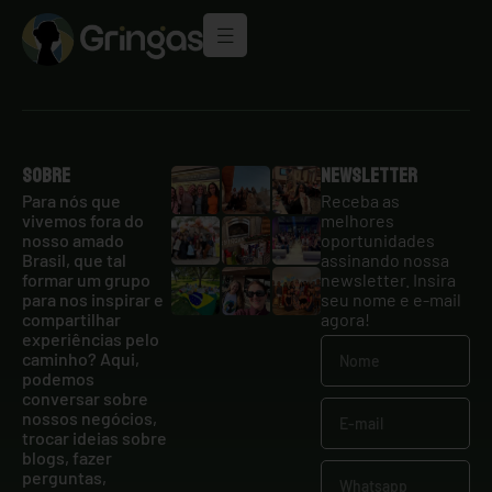
Sobre
Newsletter
Para nós que
Receba as
vivemos fora do
melhores
nosso amado
oportunidades
Brasil, que tal
assinando nossa
formar um grupo
newsletter. Insira
para nos inspirar e
seu nome e e-mail
compartilhar
agora!
experiências pelo
caminho? Aqui,
podemos
conversar sobre
nossos negócios,
trocar ideias sobre
blogs, fazer
perguntas,