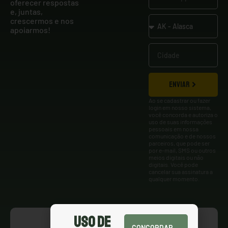
oferecer respostas
e, juntas,
crescermos e nos
apoiarmos!
ENVIAR
Ao se cadastrar ou fazer
login em nosso sistema,
você concorda e autoriza o
uso de suas informações
pessoais em nossa
comunicação e de nossos
parceiros, que pode ser
por e-mail, SMS ou outros
meios digitais ou não
digitais. Você pode
cancelar sua assinatura a
qualquer momento.
Uso de
CONCORDAR