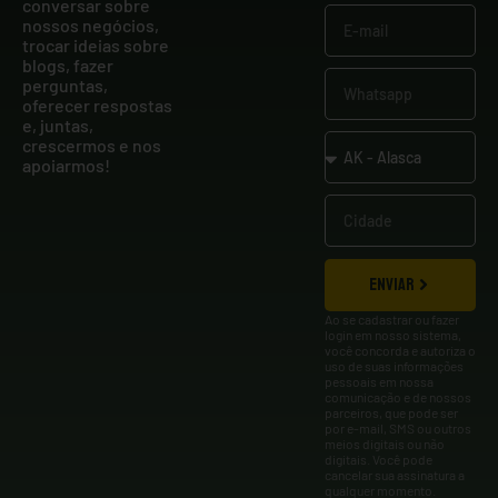
conversar sobre
nossos negócios,
trocar ideias sobre
blogs, fazer
perguntas,
oferecer respostas
e, juntas,
crescermos e nos
apoiarmos!
ENVIAR
Ao se cadastrar ou fazer
login em nosso sistema,
você concorda e autoriza o
uso de suas informações
pessoais em nossa
comunicação e de nossos
parceiros, que pode ser
por e-mail, SMS ou outros
meios digitais ou não
digitais. Você pode
cancelar sua assinatura a
qualquer momento.