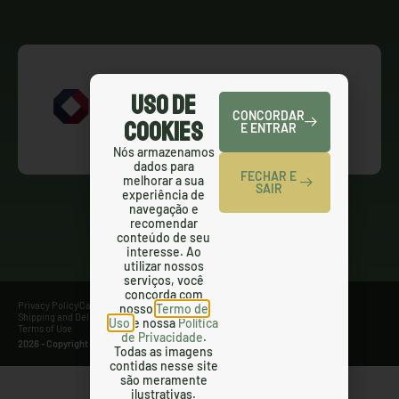
Uso de
CONCORDAR
Cookies
E ENTRAR
Nós armazenamos
dados para
FECHAR E
melhorar a sua
SAIR
experiência de
navegação e
recomendar
conteúdo de seu
interesse. Ao
utilizar nossos
serviços, você
concorda com
Privacy Policy
Cancellation Policy
Refund Policy
nosso
Termo de
Shipping and Delivery Policy
SMS Terms and Conditions
Uso
e nossa
Política
Terms of Use
de Privacidade
.
2026 - Copyright Gringas - All Right Reserved.
Todas as imagens
contidas nesse site
são meramente
ilustrativas.