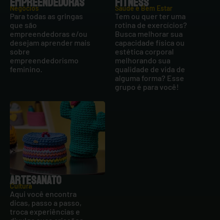
EMPREENDEDORAS
FITNESS
Negócios
Saúde e Bem Estar
Para todas as gringas
Tem ou quer ter uma
que são
rotina de exercícios?
empreendedoras e/ou
Busca melhorar sua
desejam aprender mais
capacidade física ou
sobre
estética corporal
empreendedorismo
melhorando sua
feminino.
qualidade de vida de
alguma forma? Esse
grupo é para você!
ARTESANATO
Cultura
Aqui você encontra
dicas, passo a passo,
troca experiências e