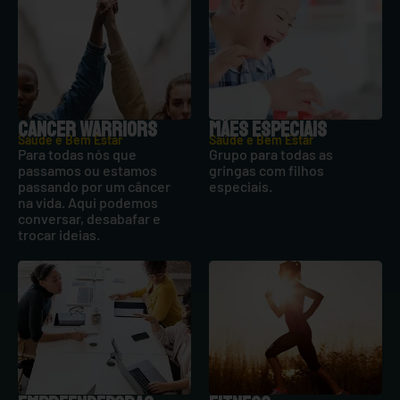
CANCER WARRIORS
MÃES ESPECIAIS
Saúde e Bem Estar
Saúde e Bem Estar
Para todas nós que
Grupo para todas as
passamos ou estamos
gringas com filhos
passando por um câncer
especiais.
na vida. Aqui podemos
conversar, desabafar e
trocar ideias.