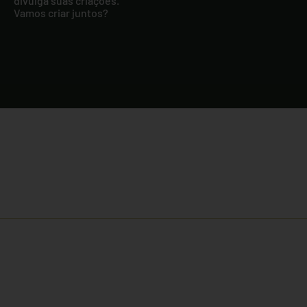
divulga suas criações.
Vamos criar juntos?
Receba comunicados e informações
através dos nossos e-mails e
newsletters
Ao preencher o formulário abaixo, você concorda em receber e-
mails e comunicados e está de acordo com nossa política de