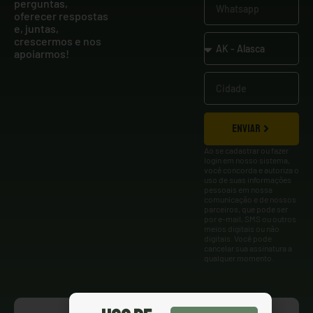
perguntas,
oferecer respostas
e, juntas,
crescermos e nos
apoiarmos!
ENVIAR
Ao se cadastrar ou fazer
login em nosso sistema,
você concorda e autoriza o
uso de suas informações
pessoais em nossa
comunicação e de nossos
parceiros, que pode ser
por e-mail, SMS ou outros
meios digitais ou não
digitais. Você pode
cancelar sua assinatura a
qualquer momento.