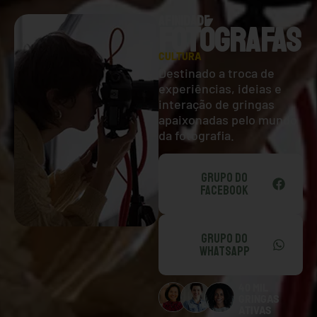
AFINIDADE
FOTÓGRAFAS
CULTURA
Destinado a troca de
experiências, ideias e
interação de gringas
apaixonadas pelo mundo
da fotografia.
GRUPO DO
FACEBOOK
GRUPO DO
WHATSAPP
40 MIL
GRINGAS
ATIVAS