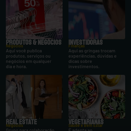
PRODUTOS & NEGÓCIOS
INVESTIDORAS
Negócios
Finanças
Aqui você publica
Aqui as gringas trocam
produtos, serviços ou
experiências, dúvidas e
negócios em qualquer
dicas sobre
dia e hora.
investimentos.
REAL ESTATE
VEGETARIANAS
Negócios
Saúde e Bem Estar
Grupo para colaboração
É adepta ao