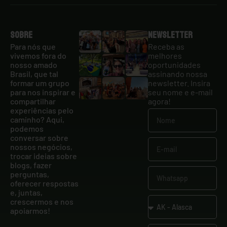
Sobre
Newsletter
Para nós que
Receba as
vivemos fora do
melhores
nosso amado
oportunidades
Brasil, que tal
assinando nossa
formar um grupo
newsletter. Insira
para nos inspirar e
seu nome e e-mail
compartilhar
agora!
experiências pelo
caminho? Aqui,
podemos
conversar sobre
nossos negócios,
trocar ideias sobre
blogs, fazer
perguntas,
oferecer respostas
e, juntas,
crescermos e nos
apoiarmos!