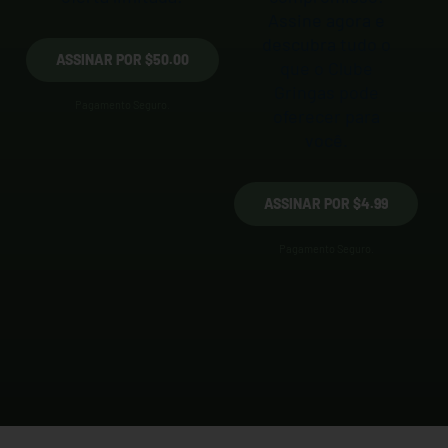
Assine agora e
descubra tudo o
ASSINAR POR $50.00
que o Clube
Gringas pode
Pagamento Seguro.
oferecer para
você.
ASSINAR POR $4.99
Pagamento Seguro.