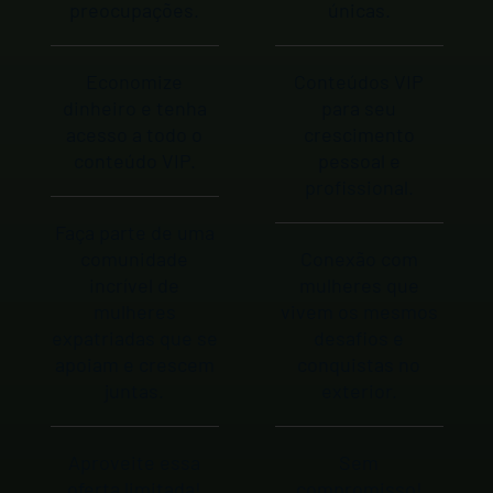
preocupações.
únicas.
Economize
Conteúdos VIP
dinheiro e tenha
para seu
acesso a todo o
crescimento
conteúdo VIP.
pessoal e
profissional.
Faça parte de uma
comunidade
Conexão com
incrível de
mulheres que
mulheres
vivem os mesmos
expatriadas que se
desafios e
apoiam e crescem
conquistas no
juntas.
exterior.
Aproveite essa
Sem
oferta limitada!
compromisso!