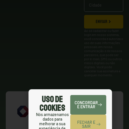
ENVIAR
Ao se cadastrar ou fazer
login em nosso sistema,
você concorda e autoriza o
uso de suas informações
pessoais em nossa
comunicação e de nossos
parceiros, que pode ser
por e-mail, SMS ou outros
meios digitais ou não
digitais. Você pode
cancelar sua assinatura a
qualquer momento.
Uso de
CONCORDAR
Cookies
E ENTRAR
Nós armazenamos
dados para
FECHAR E
melhorar a sua
SAIR
experiência de