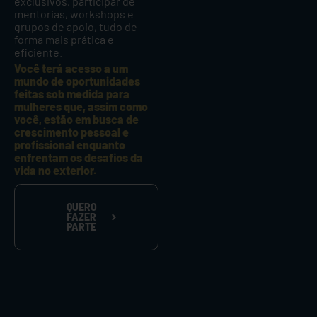
exclusivos, participar de
mentorias, workshops e
grupos de apoio, tudo de
forma mais prática e
eficiente.
Você terá acesso a um
mundo de oportunidades
feitas sob medida para
mulheres que, assim como
você, estão em busca de
crescimento pessoal e
profissional enquanto
enfrentam os desafios da
vida no exterior.
QUERO
FAZER
PARTE