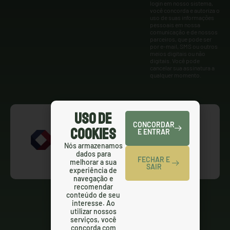
login em nosso sistema,
você concorda e autoriza o
uso de suas informações
pessoais em nossa
comunicação e de nossos
parceiros, que pode ser
por e-mail, SMS ou outros
meios digitais ou não
digitais. Você pode
cancelar sua assinatura a
qualquer momento.
Uso de
CONCORDAR
Cookies
E ENTRAR
Nós armazenamos
dados para
FECHAR E
melhorar a sua
SAIR
experiência de
navegação e
recomendar
conteúdo de seu
interesse. Ao
utilizar nossos
serviços, você
concorda com