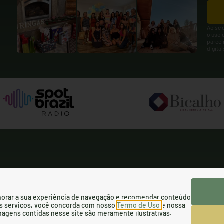
Ao se 
o uso 
parcei
digita
orar a sua experiência de navegação e recomendar conteúdo
olicy
SMS Terms and Conditions
Terms of Use
sos serviços, você concorda com nosso
Termo de Uso
e nossa
imagens contidas nesse site são meramente ilustrativas.