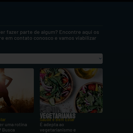
r fazer parte de algum? Encontre aqui os
re em contato conosco e vamos viabilizar
VEGETARIANAS
tar
Saúde e Bem Estar
er uma rotina
É adepta ao
? Busca
vegetarianismo e