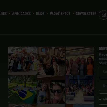
ADES
AFINIDADES
BLOG
PAGAMENTOS
NEWSLETTER
New
Rece
noss
agor