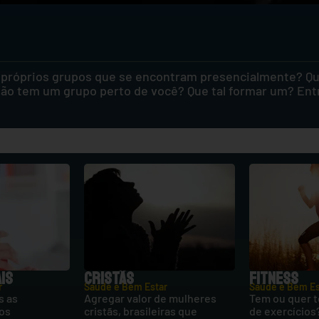
 próprios grupos que se encontram presencialmente? Que
 não tem um grupo perto de você? Que tal formar um? Ent
IS
CRISTÃS
FITNESS
r
Saúde e Bem Estar
Saúde e Bem Es
s as
Agregar valor de mulheres
Tem ou quer t
hos
cristãs, brasileiras que
de exercícios