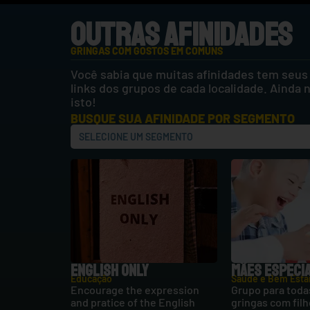
OUTRAS AFINIDADES
GRINGAS COM GOSTOS EM COMUNS
Você sabia que muitas afinidades tem seus
links dos grupos de cada localidade. Ainda
isto!
BUSQUE SUA AFINIDADE POR SEGMENTO
ENGLISH ONLY
MÃES ESPECIA
Educação
Saúde e Bem Esta
Encourage the expression
Grupo para toda
and pratice of the English
gringas com fil