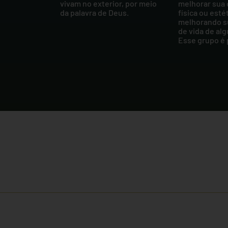
vivam no exterior, por meio
melhorar sua
da palavra de Deus.
física ou esté
melhorando s
de vida de al
Esse grupo é 
ões através dos