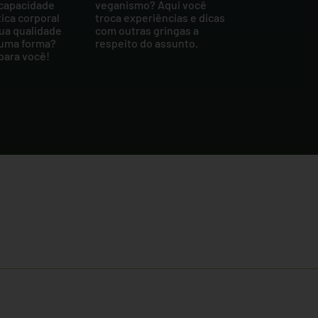
 capacidade
veganismo? Aqui você
tica corporal
troca experiências e dicas
ua qualidade
com outras gringas a
guma forma?
respeito do assunto.
para você!