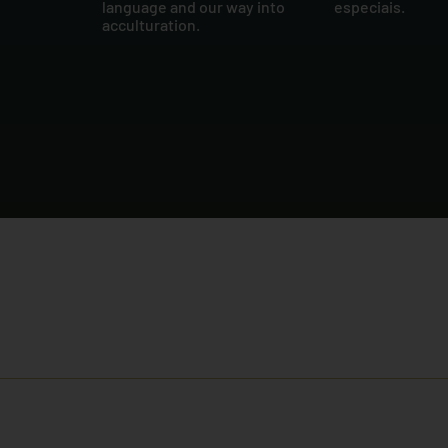
language and our way into
especiais.
acculturation.
Receba comunicados e informaç
nossos e-mails e newsletters