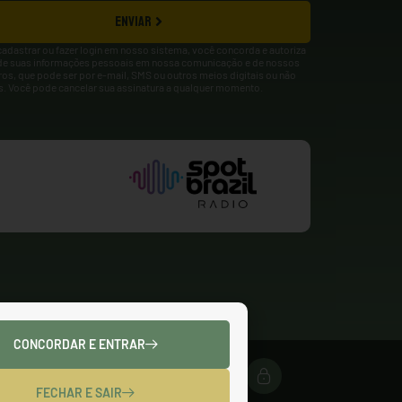
ENVIAR
cadastrar ou fazer login em nosso sistema, você concorda e autoriza
de suas informações pessoais em nossa comunicação e de nossos
ros, que pode ser por e-mail, SMS ou outros meios digitais ou não
is. Você pode cancelar sua assinatura a qualquer momento.
CONCORDAR E ENTRAR
FECHAR E SAIR