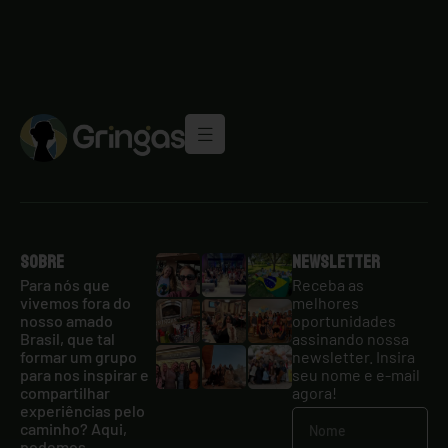
Sobre
Newsletter
Para nós que
Receba as
vivemos fora do
melhores
nosso amado
oportunidades
Brasil, que tal
assinando nossa
formar um grupo
newsletter. Insira
para nos inspirar e
seu nome e e-mail
compartilhar
agora!
experiências pelo
caminho? Aqui,
podemos