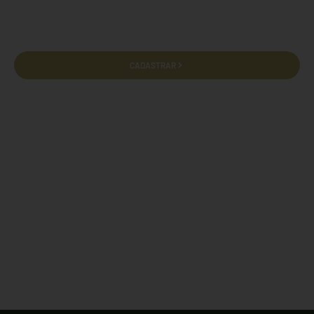
privacidade e termos de uso.
CADASTRAR