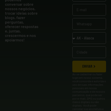
conversar sobre
nossos negócios,
trocar ideias sobre
blogs, fazer
perguntas,
oferecer respostas
e, juntas,
crescermos e nos
apoiarmos!
ENVIAR
Ao se cadastrar ou fazer
login em nosso sistema,
você concorda e autoriza o
uso de suas informações
pessoais em nossa
comunicação e de nossos
parceiros, que pode ser
por e-mail, SMS ou outros
meios digitais ou não
digitais. Você pode
cancelar sua assinatura a