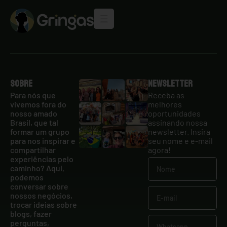
Sobre
Newsletter
Para nós que
Receba as
vivemos fora do
melhores
nosso amado
oportunidades
Brasil, que tal
assinando nossa
formar um grupo
newsletter. Insira
para nos inspirar e
seu nome e e-mail
compartilhar
agora!
experiências pelo
caminho? Aqui,
podemos
conversar sobre
nossos negócios,
trocar ideias sobre
blogs, fazer
perguntas,