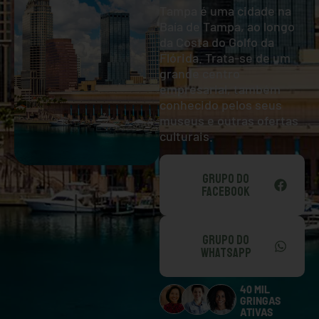
Tampa é uma cidade na
Baía de Tampa, ao longo
da Costa do Golfo da
Flórida. Trata-se de um
grande centro
empresarial, também
conhecido pelos seus
museus e outras ofertas
culturais.
GRUPO DO
FACEBOOK
GRUPO DO
WHATSAPP
40 MIL
GRINGAS
ATIVAS