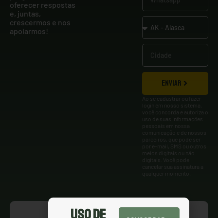
oferecer respostas
e, juntas,
crescermos e nos
apoiarmos!
ENVIAR
Ao se cadastrar ou fazer
login em nosso sistema,
você concorda e autoriza o
uso de suas informações
pessoais em nossa
comunicação e de nossos
parceiros, que pode ser
por e-mail, SMS ou outros
meios digitais ou não
digitais. Você pode
cancelar sua assinatura a
qualquer momento.
Uso de