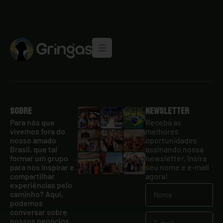
Sobre
Newsletter
Para nós que
Receba as
vivemos fora do
melhores
nosso amado
oportunidades
Brasil, que tal
assinando nossa
formar um grupo
newsletter. Insira
para nos inspirar e
seu nome e e-mail
compartilhar
agora!
experiências pelo
caminho? Aqui,
podemos
conversar sobre
nossos negócios,