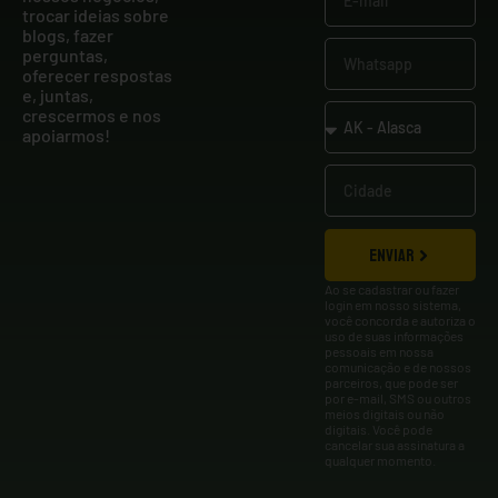
trocar ideias sobre
blogs, fazer
perguntas,
oferecer respostas
e, juntas,
crescermos e nos
apoiarmos!
ENVIAR
Ao se cadastrar ou fazer
login em nosso sistema,
você concorda e autoriza o
uso de suas informações
pessoais em nossa
comunicação e de nossos
parceiros, que pode ser
por e-mail, SMS ou outros
meios digitais ou não
digitais. Você pode
cancelar sua assinatura a
qualquer momento.