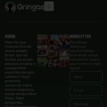
Sobre
Newsletter
Para nós que
Receba as
vivemos fora do
melhores
nosso amado
oportunidades
Brasil, que tal
assinando nossa
formar um grupo
newsletter. Insira
para nos inspirar e
seu nome e e-mail
compartilhar
agora!
experiências pelo
caminho? Aqui,
podemos
conversar sobre
nossos negócios,
trocar ideias sobre
blogs, fazer
perguntas,
oferecer respostas