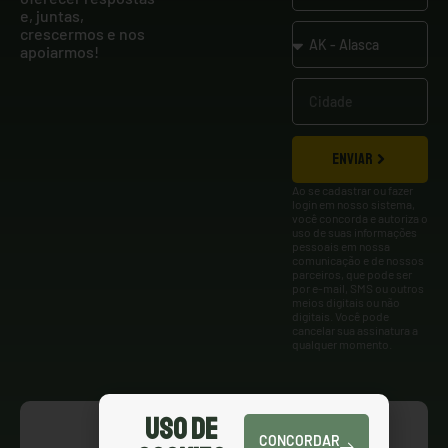
e, juntas,
crescermos e nos
apoiarmos!
ENVIAR
Ao se cadastrar ou fazer
login em nosso sistema,
você concorda e autoriza o
uso de suas informações
pessoais em nossa
comunicação e de nossos
parceiros, que pode ser
por e-mail, SMS ou outros
meios digitais ou não
digitais. Você pode
cancelar sua assinatura a
qualquer momento.
Uso de
CONCORDAR