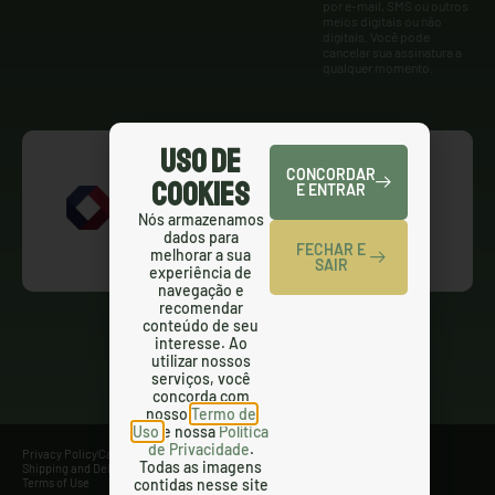
por e-mail, SMS ou outros
meios digitais ou não
digitais. Você pode
cancelar sua assinatura a
qualquer momento.
Uso de
CONCORDAR
Cookies
E ENTRAR
Nós armazenamos
dados para
FECHAR E
melhorar a sua
SAIR
experiência de
navegação e
recomendar
conteúdo de seu
interesse. Ao
utilizar nossos
serviços, você
concorda com
nosso
Termo de
Uso
e nossa
Política
de Privacidade
.
Privacy Policy
Cancellation Policy
Refund Policy
Todas as imagens
Shipping and Delivery Policy
SMS Terms and Conditions
contidas nesse site
Terms of Use