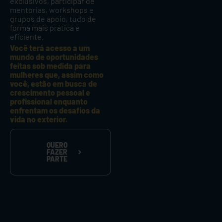
exclusivos, participar de
mentorias, workshops e
grupos de apoio, tudo de
forma mais prática e
eficiente.
Você terá acesso a um
mundo de oportunidades
feitas sob medida para
mulheres que, assim como
você, estão em busca de
crescimento pessoal e
profissional enquanto
enfrentam os desafios da
vida no exterior.
QUERO
FAZER
PARTE