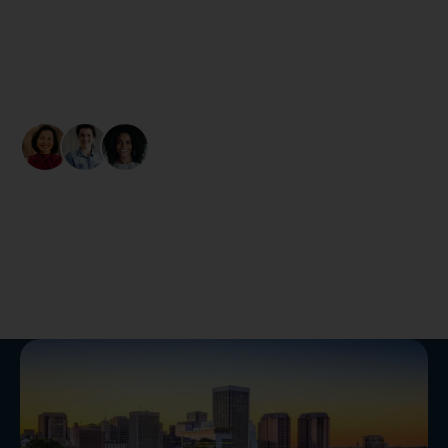
para oferecer mais recursos, mais apoio e mais conexões
para mulheres expatriadas como você.
QUERO FAZER PARTE
+40K GRINGAS ATIVAS
EM NOSSA COMUNIDADE