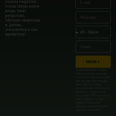
nossos negócios,
trocar ideias sobre
blogs, fazer
perguntas,
oferecer respostas
e, juntas,
crescermos e nos
apoiarmos!
ENVIAR
Ao se cadastrar ou fazer
login em nosso sistema,
você concorda e autoriza o
uso de suas informações
pessoais em nossa
comunicação e de nossos
parceiros, que pode ser
por e-mail, SMS ou outros
meios digitais ou não
digitais. Você pode
cancelar sua assinatura a
qualquer momento.