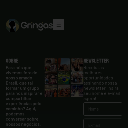
Sobre
Newsletter
Para nós que
Receba as
vivemos fora do
melhores
nosso amado
oportunidades
Brasil, que tal
assinando nossa
formar um grupo
newsletter. Insira
para nos inspirar e
seu nome e e-mail
compartilhar
agora!
experiências pelo
caminho? Aqui,
podemos
conversar sobre
nossos negócios,