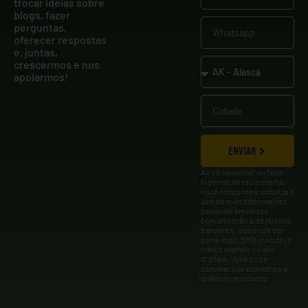
trocar ideias sobre
blogs, fazer
perguntas,
oferecer respostas
e, juntas,
crescermos e nos
apoiarmos!
ENVIAR
Ao se cadastrar ou fazer
login em nosso sistema,
você concorda e autoriza o
uso de suas informações
pessoais em nossa
comunicação e de nossos
parceiros, que pode ser
por e-mail, SMS ou outros
meios digitais ou não
digitais. Você pode
cancelar sua assinatura a
qualquer momento.