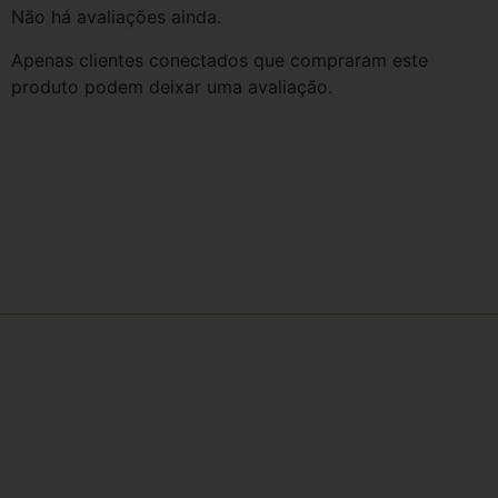
Não há avaliações ainda.
Apenas clientes conectados que compraram este
produto podem deixar uma avaliação.
Receba comunicados e informações
através dos nossos e-mails e
newsletters
Ao preencher o formulário abaixo, você concorda em receber e-
mails e comunicados e está de acordo com nossa política de
privacidade e termos de uso.