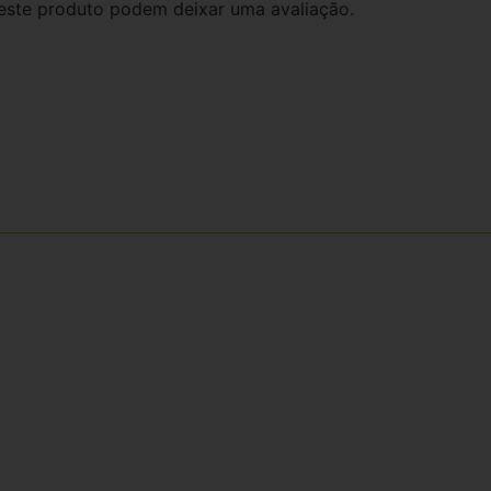
este produto podem deixar uma avaliação.
ões através dos
eber e-mails e comunicados e está de acordo com nossa política de priva