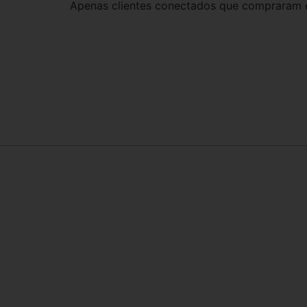
Apenas clientes conectados que compraram 
Receba comunicados e informaç
nossos e-mails e newsletters
Ao preencher o formulário abaixo, você concorda em rec