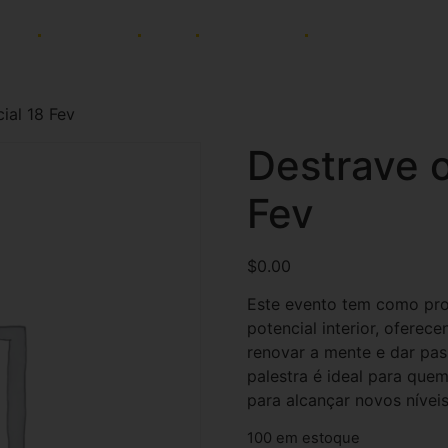
ADES
AFINIDADES
BLOG
PAGAMENTOS
NEWSLETTER
ial 18 Fev
Destrave o
Fev
$
0.00
Este evento tem como pro
potencial interior, oferec
renovar a mente e dar pas
palestra é ideal para que
para alcançar novos níveis
100 em estoque