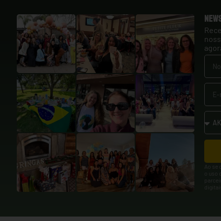
New
Rece
noss
agor
Ao se 
o uso 
parcei
digita