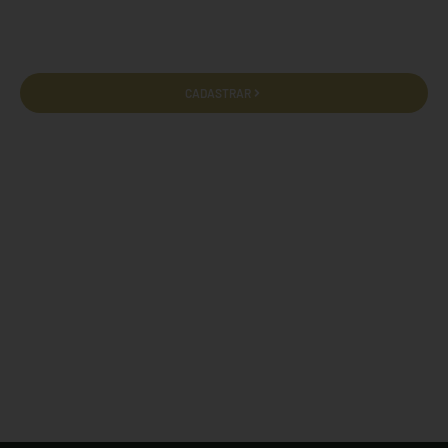
privacidade e termos de uso.
CADASTRAR