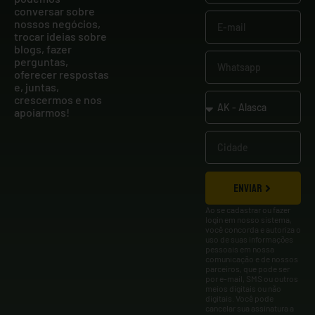
conversar sobre
nossos negócios,
trocar ideias sobre
blogs, fazer
perguntas,
oferecer respostas
e, juntas,
crescermos e nos
apoiarmos!
ENVIAR
Ao se cadastrar ou fazer
login em nosso sistema,
você concorda e autoriza o
uso de suas informações
pessoais em nossa
comunicação e de nossos
parceiros, que pode ser
por e-mail, SMS ou outros
meios digitais ou não
digitais. Você pode
cancelar sua assinatura a