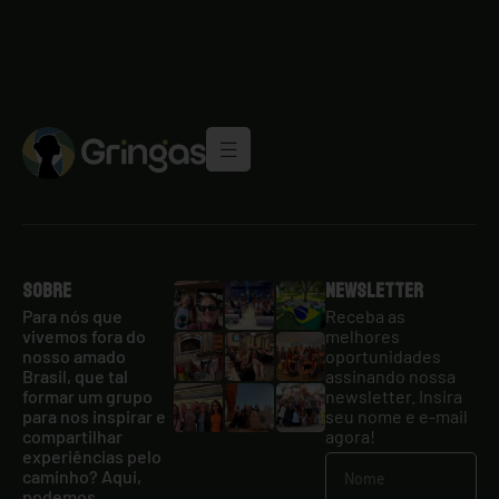
Sobre
Newsletter
Para nós que
Receba as
vivemos fora do
melhores
nosso amado
oportunidades
Brasil, que tal
assinando nossa
formar um grupo
newsletter. Insira
para nos inspirar e
seu nome e e-mail
compartilhar
agora!
experiências pelo
caminho? Aqui,
podemos