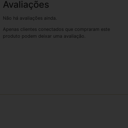
Avaliações
Não há avaliações ainda.
Apenas clientes conectados que compraram este
produto podem deixar uma avaliação.
Receba comunicados e informações
através dos nossos e-mails e
newsletters
Ao preencher o formulário abaixo, você concorda em receber e-
mails e comunicados e está de acordo com nossa política de