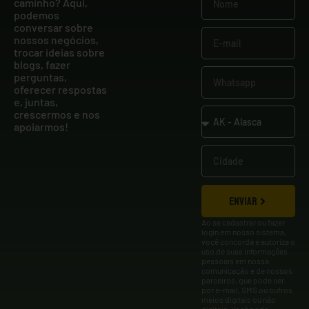
caminho? Aqui,
podemos
conversar sobre
nossos negócios,
trocar ideias sobre
blogs, fazer
perguntas,
oferecer respostas
e, juntas,
crescermos e nos
apoiarmos!
ENVIAR
Ao se cadastrar ou fazer
login em nosso sistema,
você concorda e autoriza o
uso de suas informações
pessoais em nossa
comunicação e de nossos
parceiros, que pode ser
por e-mail, SMS ou outros
meios digitais ou não