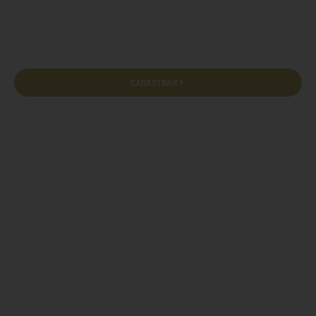
Ao preencher o formulário abaixo, você concorda em receber e-
mails e comunicados e está de acordo com nossa política de
privacidade e termos de uso.
CADASTRAR