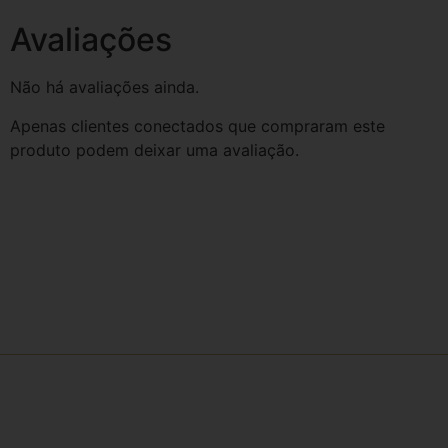
Avaliações
Não há avaliações ainda.
Apenas clientes conectados que compraram este
produto podem deixar uma avaliação.
Receba comunicados e informações
através dos nossos e-mails e
newsletters