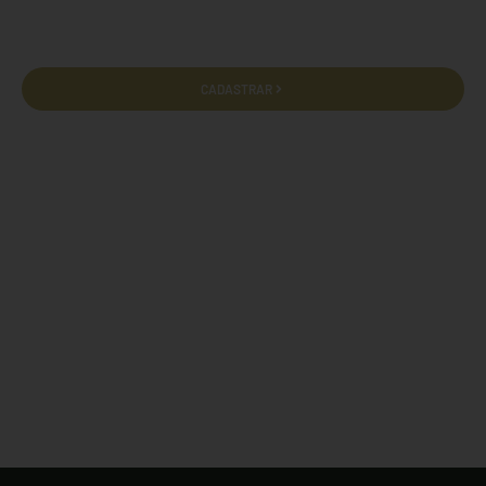
privacidade e termos de uso.
CADASTRAR