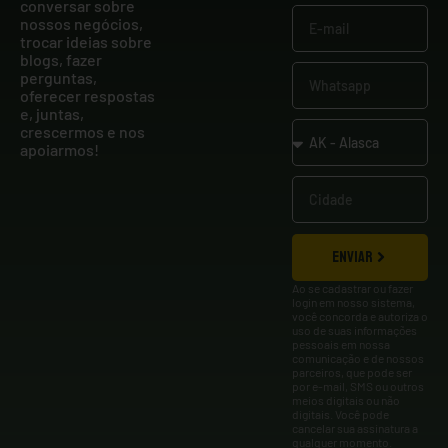
conversar sobre
nossos negócios,
trocar ideias sobre
blogs, fazer
perguntas,
oferecer respostas
e, juntas,
crescermos e nos
apoiarmos!
ENVIAR
Ao se cadastrar ou fazer
login em nosso sistema,
você concorda e autoriza o
uso de suas informações
pessoais em nossa
comunicação e de nossos
parceiros, que pode ser
por e-mail, SMS ou outros
meios digitais ou não
digitais. Você pode
cancelar sua assinatura a
qualquer momento.