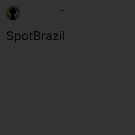
SpotBrazil
Receba comunicados e informações
através dos nossos e-mails e
newsletters
Ao preencher o formulário abaixo, você concorda em receber e-
mails e comunicados e está de acordo com nossa política de