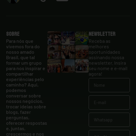
Sobre
Newsletter
Para nós que
Receba as
vivemos fora do
melhores
nosso amado
oportunidades
Brasil, que tal
assinando nossa
formar um grupo
newsletter. Insira
para nos inspirar e
seu nome e e-mail
compartilhar
agora!
experiências pelo
caminho? Aqui,
podemos
conversar sobre
nossos negócios,
trocar ideias sobre
blogs, fazer
perguntas,
oferecer respostas
e, juntas,
crescermos e nos