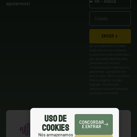
apoiarmos!
ENVIAR
Ao se cadastrar ou fazer
login em nosso sistema,
você concorda e autoriza o
uso de suas informações
pessoais em nossa
comunicação e de nossos
parceiros, que pode ser
por e-mail, SMS ou outros
meios digitais ou não
digitais. Você pode
cancelar sua assinatura a
qualquer momento.
Uso de
CONCORDAR
Cookies
E ENTRAR
Nós armazenamos