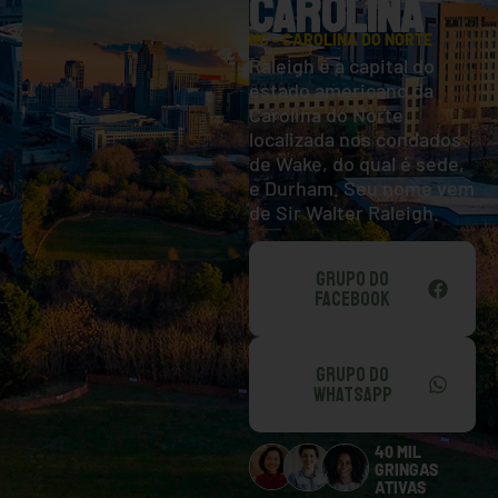
CAROLINA
NC - CAROLINA DO NORTE
Raleigh é a capital do
estado americano da
Carolina do Norte,
localizada nos condados
de Wake, do qual é sede,
e Durham. Seu nome vem
de Sir Walter Raleigh.
GRUPO DO
FACEBOOK
GRUPO DO
WHATSAPP
40 MIL
GRINGAS
ATIVAS