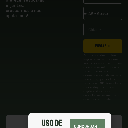
e, juntas,
crescermos e nos
apoiarmos!
ENVIAR
Ao se cadastrar ou fazer
login em nosso sistema,
você concorda e autoriza o
uso de suas informações
pessoais em nossa
comunicação e de nossos
parceiros, que pode ser
por e-mail, SMS ou outros
meios digitais ou não
digitais. Você pode
cancelar sua assinatura a
qualquer momento.
Uso de
CONCORDAR