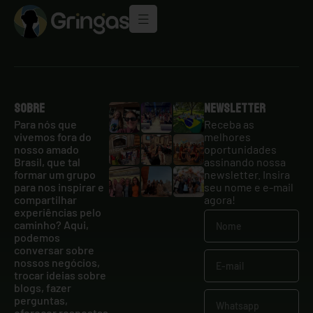
Sobre
Newsletter
Para nós que
Receba as
vivemos fora do
melhores
nosso amado
oportunidades
Brasil, que tal
assinando nossa
formar um grupo
newsletter. Insira
para nos inspirar e
seu nome e e-mail
compartilhar
agora!
experiências pelo
caminho? Aqui,
podemos
conversar sobre
nossos negócios,
trocar ideias sobre
blogs, fazer
perguntas,
oferecer respostas