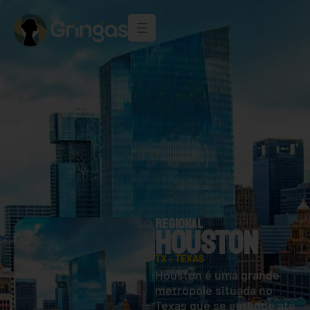
REGIONAL
HOUSTON
TX - TEXAS
Houston é uma grande
metrópole situada no
Texas que se estende até