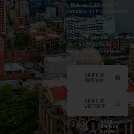
a Baía de Galveston. A
cidade é muito conhecida
por conta do Centro
Espacial de Houston,
centro costeiro para
visitantes do complexo
de treinamento de
astronautas e controle
de voo da NASA.
GRUPO DO
FACEBOOK
GRUPO DO
WHATSAPP
40 MIL
GRINGAS
ATIVAS