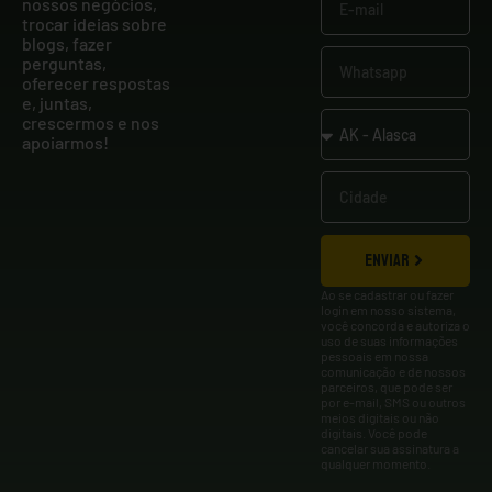
nossos negócios,
trocar ideias sobre
blogs, fazer
perguntas,
oferecer respostas
e, juntas,
crescermos e nos
apoiarmos!
ENVIAR
Ao se cadastrar ou fazer
login em nosso sistema,
você concorda e autoriza o
uso de suas informações
pessoais em nossa
comunicação e de nossos
parceiros, que pode ser
por e-mail, SMS ou outros
meios digitais ou não
digitais. Você pode
cancelar sua assinatura a
qualquer momento.