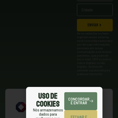
ENVIAR
Ao se cadastrar ou fazer
login em nosso sistema,
você concorda e autoriza o
uso de suas informações
pessoais em nossa
comunicação e de nossos
parceiros, que pode ser
por e-mail, SMS ou outros
meios digitais ou não
digitais. Você pode
cancelar sua assinatura a
qualquer momento.
Uso de
CONCORDAR
Cookies
E ENTRAR
Nós armazenamos
dados para
FECHAR E