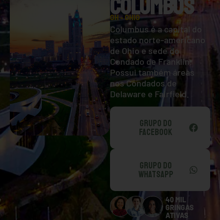
COLUMBUS
OH - OHIO
Columbus é a capital do
estado norte-americano
de Ohio e sede do
Condado de Franklin.
Possui também áreas
nos Condados de
Delaware e Fairfield.
GRUPO DO
FACEBOOK
GRUPO DO
WHATSAPP
40 MIL
GRINGAS
ATIVAS