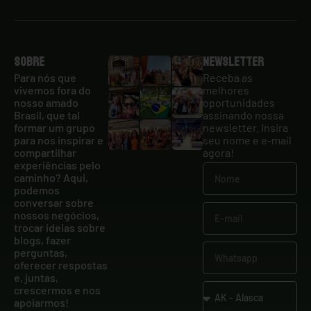
Sobre
Newsletter
Para nós que
Receba as
vivemos fora do
melhores
nosso amado
oportunidades
Brasil, que tal
assinando nossa
formar um grupo
newsletter. Insira
para nos inspirar e
seu nome e e-mail
compartilhar
agora!
experiências pelo
caminho? Aqui,
podemos
conversar sobre
nossos negócios,
trocar ideias sobre
blogs, fazer
perguntas,
oferecer respostas
e, juntas,
crescermos e nos
apoiarmos!