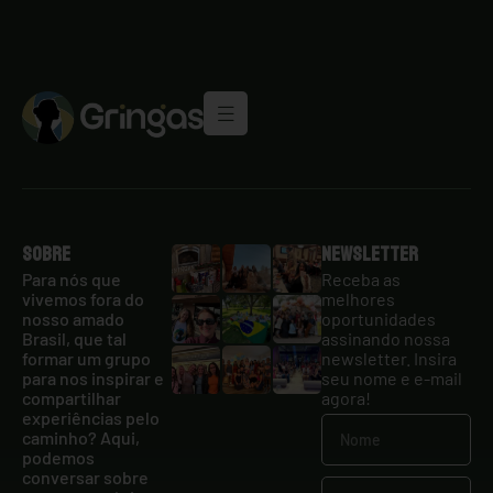
Sobre
Newsletter
Para nós que
Receba as
vivemos fora do
melhores
nosso amado
oportunidades
Brasil, que tal
assinando nossa
formar um grupo
newsletter. Insira
para nos inspirar e
seu nome e e-mail
compartilhar
agora!
experiências pelo
caminho? Aqui,
podemos
conversar sobre