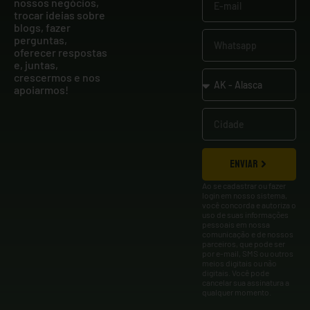
nossos negócios,
trocar ideias sobre
blogs, fazer
perguntas,
oferecer respostas
e, juntas,
crescermos e nos
apoiarmos!
ENVIAR
Ao se cadastrar ou fazer
login em nosso sistema,
você concorda e autoriza o
uso de suas informações
pessoais em nossa
comunicação e de nossos
parceiros, que pode ser
por e-mail, SMS ou outros
meios digitais ou não
digitais. Você pode
cancelar sua assinatura a
qualquer momento.