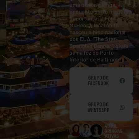
uma história longa
enquanto porto marítimo
importante. O Fort
McHenry, local onde
nasceu o hino nacional
dos EUA, “The Star-
Spangled Banner”, situa-
se na foz do Porto
Interior de Baltimore.
GRUPO DO
FACEBOOK
GRUPO DO
WHATSAPP
40 MIL
GRINGAS
ATIVAS