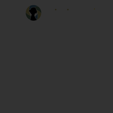
HOME
LOCALID
G