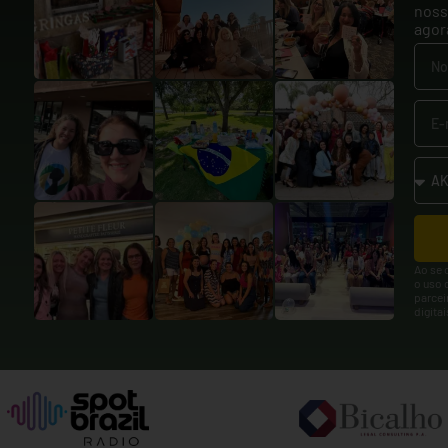
noss
agor
Ao se 
o uso 
parcei
digita