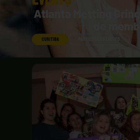
Atlanta Metting Grin
de membr
CURITIBA
PARTICIPAR DO EVENTO