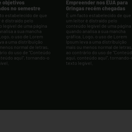
 objetivos
Empreender nos EUA para
ados no semestre
Gringas recém chegadas
to estabelecido de que
É um facto estabelecido de que
 é distraído pelo
um leitor é distraído pelo
 legível de uma página
conteúdo legível de uma página
nalisa a sua mancha
quando analisa a sua mancha
 Logo, o uso de Lorem
gráfica. Logo, o uso de Lorem
va a uma distribuição
Ipsum leva a uma distribuição
menos normal de letras,
mais ou menos normal de letras
ário do uso de “Conteúdo
ao contrário do uso de “Conteú
nteúdo aqui”, tornando-o
aqui, conteúdo aqui”, tornando-
ível.
texto legível.