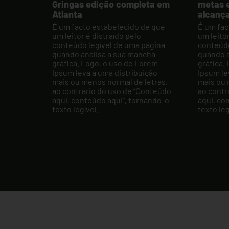
Gringas edição completa em
metas e
Atlanta
alcanç
É um facto estabelecido de que
É um fac
um leitor é distraído pelo
um leitor
conteúdo legível de uma página
conteúdo
quando analisa a sua mancha
quando a
gráfica. Logo, o uso de Lorem
gráfica.
Ipsum leva a uma distribuição
Ipsum le
mais ou menos normal de letras,
mais ou 
ao contrário do uso de “Conteúdo
ao contr
aqui, conteúdo aqui”, tornando-o
aqui, co
texto legível.
texto leg