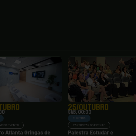
utubro
25/outubro
:00
sáb, 00:00
CURITIBA
AR DO EVENTO
PARTICIPAR DO EVENTO
o Atlanta Gringas de
Palestra Estudar e