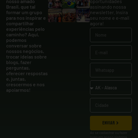
nosso amado
oportunidades
Brasil, que tal
assinando nossa
formar um grupo
newsletter. Insira
para nos inspirar e
seu nome e e-mail
compartilhar
agora!
experiências pelo
caminho? Aqui,
podemos
conversar sobre
nossos negócios,
trocar ideias sobre
blogs, fazer
perguntas,
oferecer respostas
e, juntas,
crescermos e nos
apoiarmos!
ENVIAR
Ao se cadastrar ou fazer
login em nosso sistema,