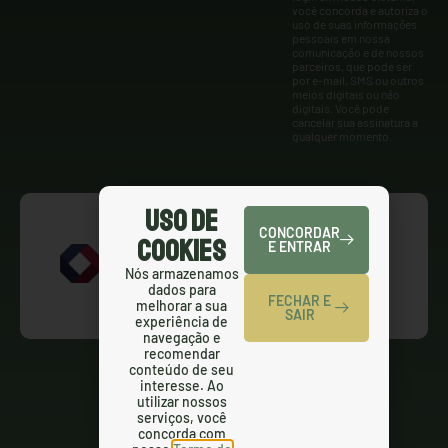
você concorda e autoriza o
uso de suas informações
pessoais em nossa
comunicação e de nossos
parceiros, que pode ser
por e-mail, SMS ou outros
meios digitais ou não
digitais. Você pode
cancelar sua assinatura a
qualquer momento.
Uso de
CONCORDAR
Cookies
E ENTRAR
Nós armazenamos
dados para
FECHAR E
melhorar a sua
SAIR
experiência de
navegação e
recomendar
conteúdo de seu
interesse. Ao
utilizar nossos
serviços, você
concorda com