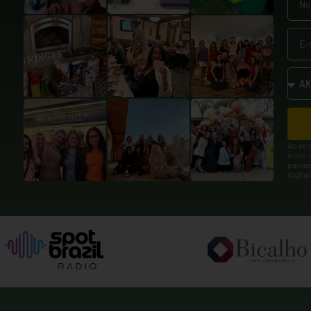
Ao se 
o uso 
parcei
digita