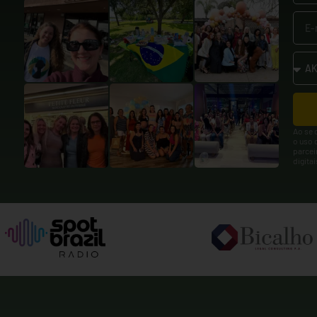
Ao se 
o uso 
parcei
digita