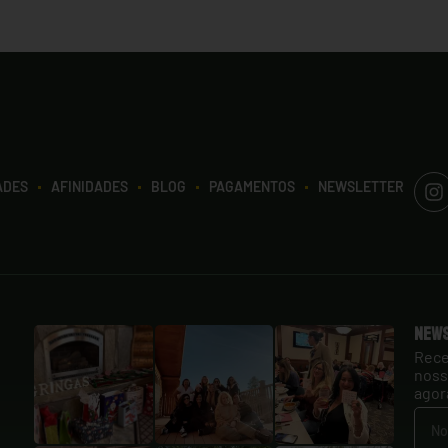
ADES
AFINIDADES
BLOG
PAGAMENTOS
NEWSLETTER
New
Rece
noss
agor