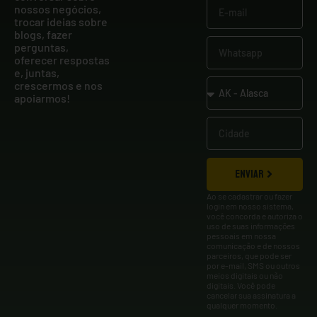
nossos negócios,
trocar ideias sobre
blogs, fazer
perguntas,
oferecer respostas
e, juntas,
crescermos e nos
apoiarmos!
ENVIAR
Ao se cadastrar ou fazer
login em nosso sistema,
você concorda e autoriza o
uso de suas informações
pessoais em nossa
comunicação e de nossos
parceiros, que pode ser
por e-mail, SMS ou outros
meios digitais ou não
digitais. Você pode
cancelar sua assinatura a
qualquer momento.