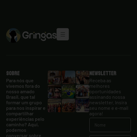
Sobre
Newsletter
Para nós que
Receba as
vivemos fora do
melhores
nosso amado
oportunidades
Brasil, que tal
assinando nossa
formar um grupo
newsletter. Insira
para nos inspirar e
seu nome e e-mail
compartilhar
agora!
experiências pelo
caminho? Aqui,
podemos
conversar sobre