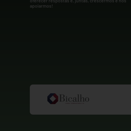
oferecer respostas e, juntas, crescermos e nos
apoiarmos!