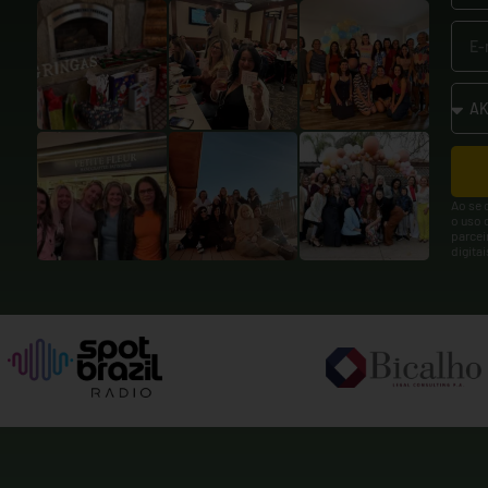
Ao se 
o uso 
parcei
digita