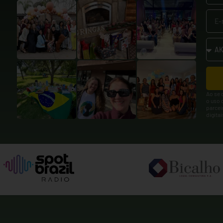
Ao se 
o uso 
parcei
digita