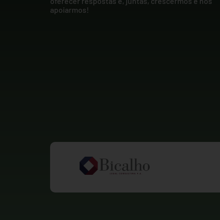
oferecer respostas e, juntas, crescermos e nos
apoiarmos!