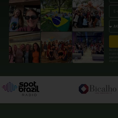
Ao se 
o uso 
parcei
digita