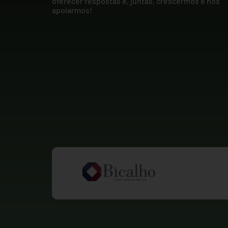
oferecer respostas e, juntas, crescermos e nos
apoiarmos!