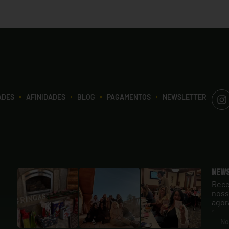
ADES
AFINIDADES
BLOG
PAGAMENTOS
NEWSLETTER
New
Rece
noss
agor