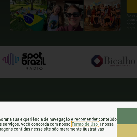
Ao se 
o uso 
parcei
digita
orar a sua experiência de navegação e recomendar conteúdo
olicy
SMS Terms and Conditions
Terms of Use
sos serviços, você concorda com nosso
Termo de Uso
e nossa
imagens contidas nesse site são meramente ilustrativas.