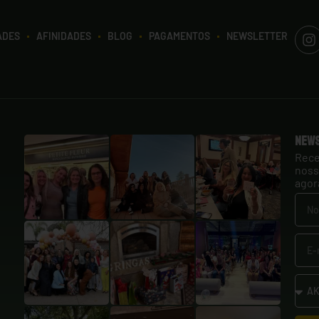
ADES
AFINIDADES
BLOG
PAGAMENTOS
NEWSLETTER
New
Rece
noss
agor