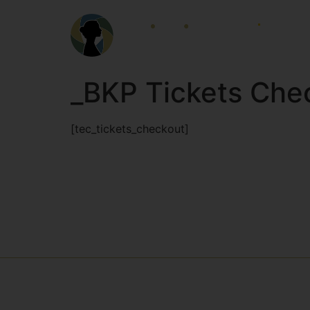
HOME
LOCALID
_BKP Tickets Che
[tec_tickets_checkout]
Receba comunicados e informaç
nossos e-mails e newsletters