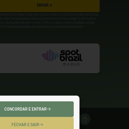
ENVIAR
cadastrar ou fazer login em nosso sistema, você concorda e autoriza
de suas informações pessoais em nossa comunicação e de nossos
ros, que pode ser por e-mail, SMS ou outros meios digitais ou não
is. Você pode cancelar sua assinatura a qualquer momento.
CONCORDAR E ENTRAR
FECHAR E SAIR