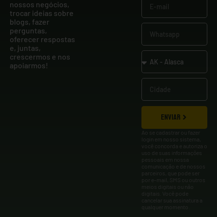
nossos negócios,
trocar ideias sobre
blogs, fazer
perguntas,
oferecer respostas
e, juntas,
crescermos e nos
apoiarmos!
ENVIAR
Ao se cadastrar ou fazer
login em nosso sistema,
você concorda e autoriza o
uso de suas informações
pessoais em nossa
comunicação e de nossos
parceiros, que pode ser
por e-mail, SMS ou outros
meios digitais ou não
digitais. Você pode
cancelar sua assinatura a
qualquer momento.