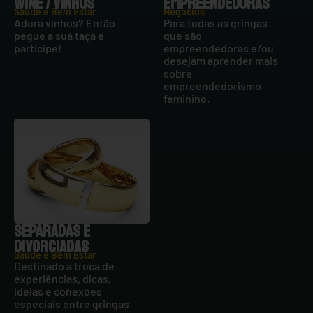
WINE / VINHOS
EMPREENDEDORAS
Saúde e Bem Estar
Negócios
Adora vinhos? Então
Para todas as gringas
pegue a sua taça e
que são
participe!
empreendedoras e/ou
desejam aprender mais
sobre
empreendedorismo
feminino.
SEPARADAS E
DIVORCIADAS
Saúde e Bem Estar
Destinado a troca de
experiências, dicas,
ideias e conexões
especiais entre gringas