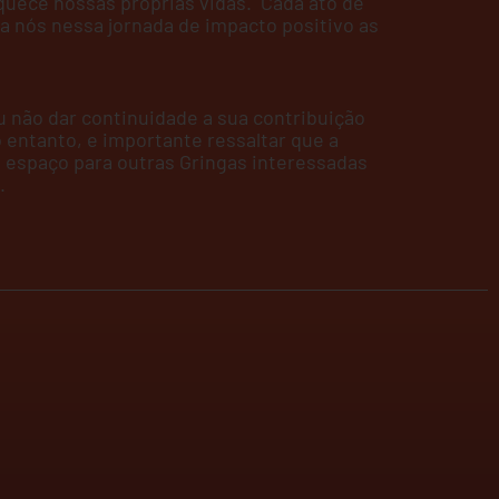
quece nossas próprias vidas. Cada ato de
a nós nessa jornada de impacto positivo as
u não dar continuidade a sua contribuição
 entanto, e importante ressaltar que a
á espaço para outras Gringas interessadas
.