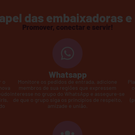
papel das embaixadoras e 
Promover, conectar e servir!
Whatsapp
 o
Monitore os pedidos de entrada, adicione
Pl
emova
membros de sua regiões que expressem
o
teúdo
interesse no grupo do WhatsApp e assegure-se
rls,
de que o grupo siga os princípios de respeito,
(p
 do
amizade e união.​