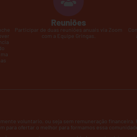
Reuniões
nche
Participar de duas reuniões anuais via Zoom
Con
over
com a Equipe Gringas.​
ncia
do
tima
nas
almente voluntario, ou seja sem remuneração financeira. 
 para ofertar o melhor para formamos essa comunidade f