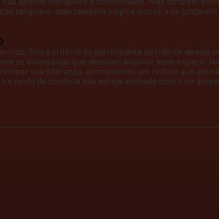
ia não apenas enriquece a comunidade, mas também enri
as tangíveis, mas também inspira outros a se juntarem 
o
odo, fica a critério da participante decidir se deseja o
ntre as voluntárias que desejam assumir esse espaço. No
rromper sua liderança, promovendo um rodízio que abrir
 o perfil de conduta não esteja alinhado com o do grupo