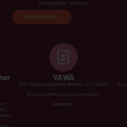
Compartilhe conosco!
PARTICIPAR DO GRUPO
her
VAWA
The Violence Against Women Act (VAWA)
Dic
Ato de violência contra a mulher
 um
SAIBA MAIS
ais
ração
r
ados