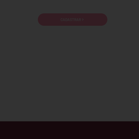
cidade e termos de uso.
CADASTRAR